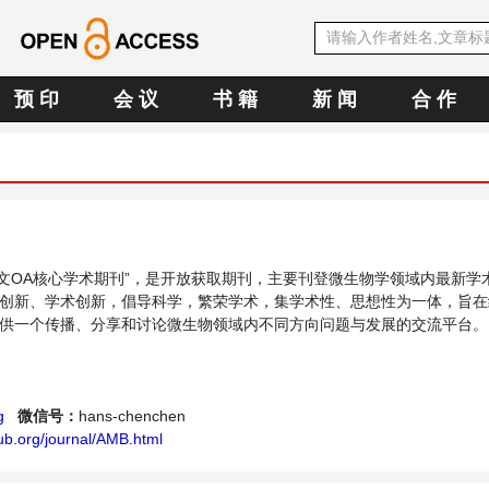
预 印
会 议
书 籍
新 闻
合 作
E中文OA核心学术期刊”，是开放获取期刊，主要刊登微生物学领域内最新学
创新、学术创新，倡导科学，繁荣学术，集学术性、思想性为一体，旨在
供一个传播、分享和讨论微生物领域内不同方向问题与发展的交流平台。
g
微信号：
hans-chenchen
ub.org/journal/AMB.html