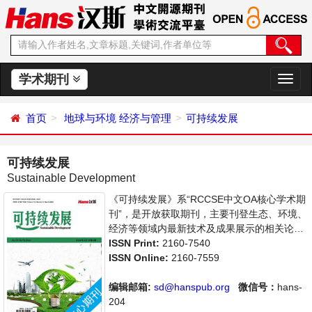
学术期刊
切
换
导
首页
地球与环境
经济与管理
可持续发展
航
可持续发展
Sustainable Development
《可持续发展》系“RCCSE中文OA核心学术期
刊”，是开放获取期刊，主要刊登生态、环境、
经济等领域内最新技术及成果展示的相关论
文。本刊支持思想创新、学术创新，倡导科
ISSN Print:
2160-7540
学，繁荣学术，集学术性、思想性为一体，旨
ISSN Online:
2160-7559
在给世界范围内的科学家、学者、科研人员提
供一个传播、分享和讨论该领域内不同方向问
编辑邮箱:
sd@hanspub.org
微信号：
hans-
题与发展的交流平台。
204