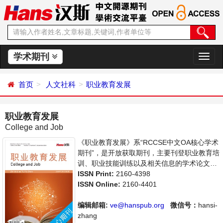
学术期刊
切
换
导
首页
人文社科
职业教育发展
航
职业教育发展
College and Job
《职业教育发展》系“RCCSE中文OA核心学术
期刊”，是开放获取期刊，主要刊登职业教育培
训、职业技能训练以及相关信息的学术论文，
职业教育前沿最新动态评述等。本刊支持思想
ISSN Print:
2160-4398
创新、学术创新，倡导科学，繁荣学术，集学
ISSN Online:
2160-4401
术性、思想性为一体，旨在给世界范围内的科
学家、学者、科研人员提供一个传播、分享和
编辑邮箱:
ve@hanspub.org
微信号：
hansi-
讨论职业教育领域内不同方向问题与发展的交
zhang