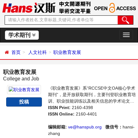
学术期刊
切
换
导
首页
人文社科
职业教育发展
航
职业教育发展
College and Job
《职业教育发展》系“RCCSE中文OA核心学术
期刊”，是开放获取期刊，主要刊登职业教育培
训、职业技能训练以及相关信息的学术论文，
投稿
职业教育前沿最新动态评述等。本刊支持思想
ISSN Print:
2160-4398
创新、学术创新，倡导科学，繁荣学术，集学
ISSN Online:
2160-4401
术性、思想性为一体，旨在给世界范围内的科
学家、学者、科研人员提供一个传播、分享和
编辑邮箱:
ve@hanspub.org
微信号：
hansi-
讨论职业教育领域内不同方向问题与发展的交
zhang