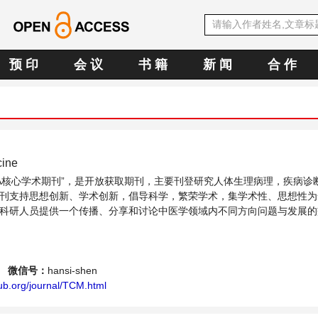
预 印
会 议
书 籍
新 闻
合 作
cine
文OA核心学术期刊”，是开放获取期刊，主要刊登研究人体生理病理，疾病诊
刊支持思想创新、学术创新，倡导科学，繁荣学术，集学术性、思想性为
科研人员提供一个传播、分享和讨论中医学领域内不同方向问题与发展的
微信号：
hansi-shen
ub.org/journal/TCM.html