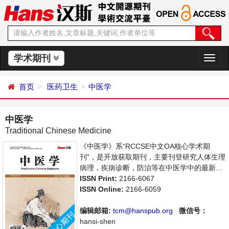
学术期刊
切
换
导
首页
医药卫生
中医学
航
中医学
Traditional Chinese Medicine
《中医学》系“RCCSE中文OA核心学术期
刊”，是开放获取期刊，主要刊登研究人体生理
病理，疾病诊断，防治等在中医学中的最新应
用的论文。本刊支持思想创新、学术创新，倡
ISSN Print:
2166-6067
导科学，繁荣学术，集学术性、思想性为一
ISSN Online:
2166-6059
体，旨在给世界范围内的科学家、学者、科研
人员提供一个传播、分享和讨论中医学领域内
编辑邮箱:
tcm@hanspub.org
微信号：
不同方向问题与发展的交流平台。
hansi-shen