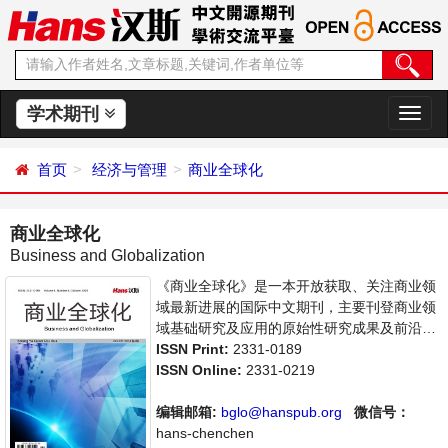
学术期刊
切
换
导
首页
经济与管理
商业全球化
航
商业全球化
Business and Globalization
《商业全球化》是一本开放获取、关注商业领
域最新进展的国际中文期刊，主要刊登商业领
域基础研究及应用的原始性研究成果及前沿报
道、学者讨论和专业评论等多方面的论文。本
ISSN Print:
2331-0189
刊支持思想创新、学术创新，倡导科学，繁荣
ISSN Online:
2331-0219
学术，集学术性、思想性为一体，旨在给世界
范围内的科学家、学者、科研人员提供一个传
编辑邮箱:
bglo@hanspub.org
微信号：
播、分享和讨论商业领域内不同方向问题与发
hans-chenchen