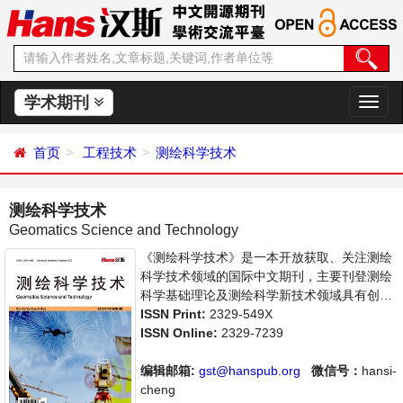
学术期刊
切
换
导
首页
工程技术
测绘科学技术
航
测绘科学技术
Geomatics Science and Technology
《测绘科学技术》是一本开放获取、关注测绘
科学技术领域的国际中文期刊，主要刊登测绘
科学基础理论及测绘科学新技术领域具有创新
性的研究成果及前沿报道，旨在给世界范围内
ISSN Print:
2329-549X
的科学家、学者、科研人员提供一个传播、分
ISSN Online:
2329-7239
享和讨论测绘科学领域内不同方向问题与发展
的交流平台。
编辑邮箱:
gst@hanspub.org
微信号：
hansi-
cheng