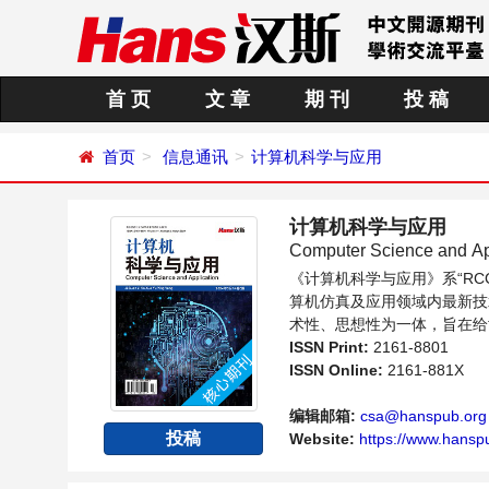
首 页
文 章
期 刊
投 稿
首页
信息通讯
计算机科学与应用
计算机科学与应用
Computer Science and Ap
《计算机科学与应用》系“R
算机仿真及应用领域内最新技
术性、思想性为一体，旨在给
同方向问题与发展的交流平台
ISSN Print:
2161-8801
ISSN Online:
2161-881X
编辑邮箱:
csa@hanspub.org
投稿
Website:
https://www.hansp