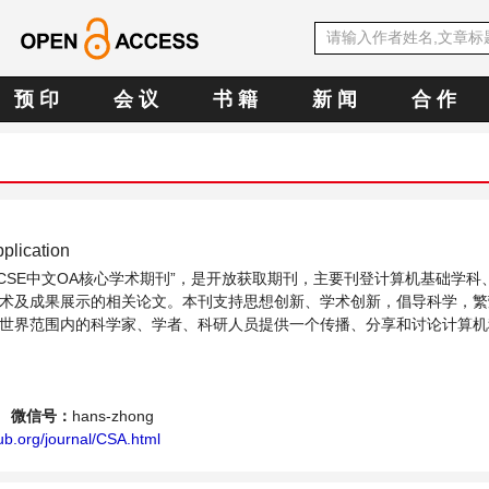
预 印
会 议
书 籍
新 闻
合 作
plication
CCSE中文OA核心学术期刊”，是开放获取期刊，主要刊登计算机基础学科
术及成果展示的相关论文。本刊支持思想创新、学术创新，倡导科学，繁
世界范围内的科学家、学者、科研人员提供一个传播、分享和讨论计算机
。
微信号：
hans-zhong
ub.org/journal/CSA.html