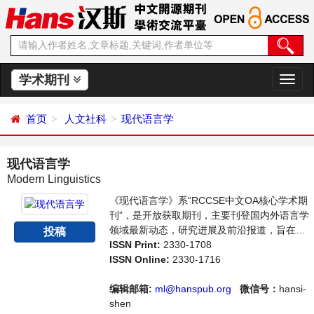
学术期刊
切
换
导
首页
人文社科
现代语言学
航
现代语言学
Modern Linguistics
《现代语言学》系“RCCSE中文OA核心学术期
刊”，是开放获取期刊，主要刊登国内外语言学
领域最新动态，研究进展及前沿报道，旨在给
投稿
世界范围内的科学家、学者、科研人员提供一
ISSN Print:
2330-1708
个传播、分享和讨论语言学领域内不同方向问
ISSN Online:
2330-1716
题与发展的交流平台。
编辑邮箱:
ml@hanspub.org
微信号：
hansi-
shen