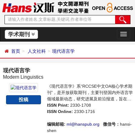
学术期刊
切
换
导
首页
人文社科
现代语言学
航
现代语言学
Modern Linguistics
《现代语言学》系“RCCSE中文OA核心学术期
刊”，是开放获取期刊，主要刊登国内外语言学
领域最新动态，研究进展及前沿报道，旨在给
投稿
世界范围内的科学家、学者、科研人员提供一
ISSN Print:
2330-1708
个传播、分享和讨论语言学领域内不同方向问
ISSN Online:
2330-1716
题与发展的交流平台。
编辑邮箱:
ml@hanspub.org
微信号：
hansi-
shen