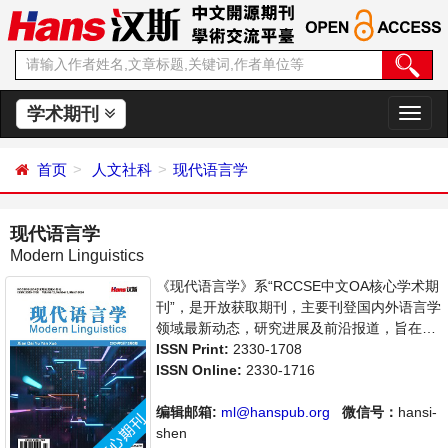
学术期刊
切
换
导
首页
人文社科
现代语言学
航
现代语言学
Modern Linguistics
《现代语言学》系“RCCSE中文OA核心学术期
刊”，是开放获取期刊，主要刊登国内外语言学
领域最新动态，研究进展及前沿报道，旨在给
世界范围内的科学家、学者、科研人员提供一
ISSN Print:
2330-1708
个传播、分享和讨论语言学领域内不同方向问
ISSN Online:
2330-1716
题与发展的交流平台。
编辑邮箱:
ml@hanspub.org
微信号：
hansi-
shen