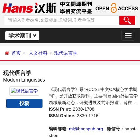
学术期刊
切
换
导
首页
人文社科
现代语言学
航
现代语言学
Modern Linguistics
《现代语言学》系“RCCSE中文OA核心学术期
刊”，是开放获取期刊，主要刊登国内外语言学
领域最新动态，研究进展及前沿报道，旨在给
投稿
世界范围内的科学家、学者、科研人员提供一
ISSN Print:
2330-1708
个传播、分享和讨论语言学领域内不同方向问
ISSN Online:
2330-1716
题与发展的交流平台。
编辑邮箱:
ml@hanspub.org
微信号：
hansi-
shen