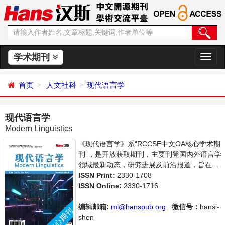
学术期刊
切
换
导
首页
人文社科
现代语言学
航
现代语言学
Modern Linguistics
《现代语言学》系“RCCSE中文OA核心学术期
刊”，是开放获取期刊，主要刊登国内外语言学
领域最新动态，研究进展及前沿报道，旨在给
世界范围内的科学家、学者、科研人员提供一
ISSN Print:
2330-1708
个传播、分享和讨论语言学领域内不同方向问
ISSN Online:
2330-1716
题与发展的交流平台。
编辑邮箱:
ml@hanspub.org
微信号：
hansi-
shen