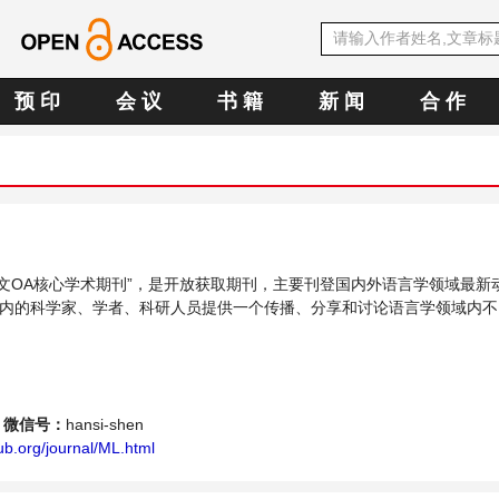
预 印
会 议
书 籍
新 闻
合 作
E中文OA核心学术期刊”，是开放获取期刊，主要刊登国内外语言学领域最新
内的科学家、学者、科研人员提供一个传播、分享和讨论语言学领域内不
微信号：
hansi-shen
b.org/journal/ML.html