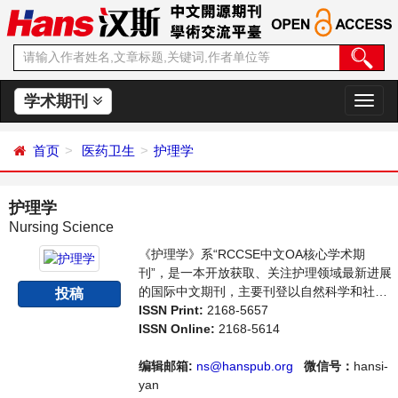
学术期刊
切
换
导
首页
医药卫生
护理学
航
护理学
Nursing Science
《护理学》系“RCCSE中文OA核心学术期
刊”，是一本开放获取、关注护理领域最新进展
的国际中文期刊，主要刊登以自然科学和社会
投稿
科学理论为基础，对人类健康的护理理论、知
ISSN Print:
2168-5657
识、技能及其发展规律等相关领域的论文。本
ISSN Online:
2168-5614
刊支持思想创新、学术创新，倡导科学，繁荣
学术，集学术性、思想性为一体，旨在给世界
编辑邮箱:
ns@hanspub.org
微信号：
hansi-
范围内的科学家、学者、科研人员提供一个传
yan