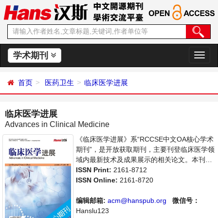
学术期刊
切
换
导
首页
医药卫生
临床医学进展
航
临床医学进展
Advances in Clinical Medicine
《临床医学进展》系“RCCSE中文OA核心学术
期刊”，是开放获取期刊，主要刊登临床医学领
域内最新技术及成果展示的相关论文。本刊支
持思想创新、学术创新，倡导科学，繁荣学
ISSN Print:
2161-8712
术，集学术性、思想性为一体，旨在给世界范
ISSN Online:
2161-8720
围内的科学家、学者、科研人员提供一个传
播、分享和讨论临床医学领域内不同方向问题
编辑邮箱:
acm@hanspub.org
微信号：
与发展的交流平台。
Hanslu123