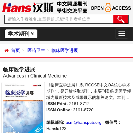
学术期刊
切
换
导
首页
医药卫生
临床医学进展
航
临床医学进展
Advances in Clinical Medicine
《临床医学进展》系“RCCSE中文OA核心学术
期刊”，是开放获取期刊，主要刊登临床医学领
域内最新技术及成果展示的相关论文。本刊支
持思想创新、学术创新，倡导科学，繁荣学
ISSN Print:
2161-8712
术，集学术性、思想性为一体，旨在给世界范
ISSN Online:
2161-8720
围内的科学家、学者、科研人员提供一个传
播、分享和讨论临床医学领域内不同方向问题
编辑邮箱:
acm@hanspub.org
微信号：
与发展的交流平台。
Hanslu123