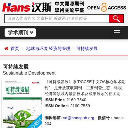
学术期刊
切
换
导
首页
地球与环境
经济与管理
可持续发展
航
可持续发展
Sustainable Development
《可持续发展》系“RCCSE中文OA核心学术期
刊”，是开放获取期刊，主要刊登生态、环境、
经济等领域内最新技术及成果展示的相关论
文。本刊支持思想创新、学术创新，倡导科
ISSN Print:
2160-7540
学，繁荣学术，集学术性、思想性为一体，旨
ISSN Online:
2160-7559
在给世界范围内的科学家、学者、科研人员提
供一个传播、分享和讨论该领域内不同方向问
编辑邮箱:
sd@hanspub.org
微信号：
hans-
题与发展的交流平台。
204