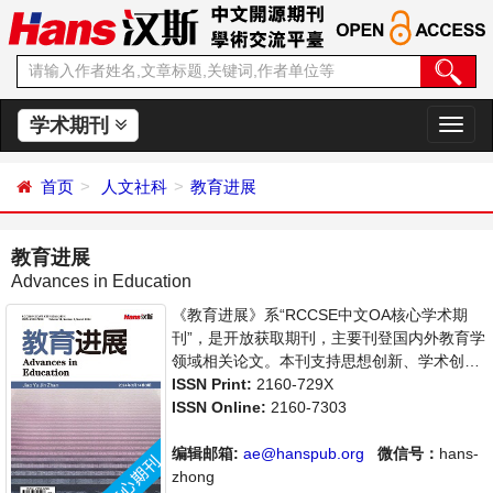
学术期刊
切
换
导
首页
人文社科
教育进展
航
教育进展
Advances in Education
《教育进展》系“RCCSE中文OA核心学术期
刊”，是开放获取期刊，主要刊登国内外教育学
领域相关论文。本刊支持思想创新、学术创
新，倡导科学，繁荣学术，集学术性、思想性
ISSN Print:
2160-729X
为一体，旨在给世界范围内的科学家、学者、
ISSN Online:
2160-7303
科研人员提供一个传播、分享和讨论教育学领
域内不同方向问题与发展的交流平台。
编辑邮箱:
ae@hanspub.org
微信号：
hans-
zhong