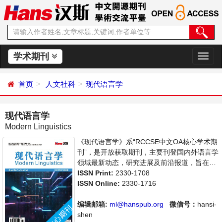
学术期刊
切
换
导
首页
人文社科
现代语言学
航
现代语言学
Modern Linguistics
《现代语言学》系“RCCSE中文OA核心学术期
刊”，是开放获取期刊，主要刊登国内外语言学
领域最新动态，研究进展及前沿报道，旨在给
世界范围内的科学家、学者、科研人员提供一
ISSN Print:
2330-1708
个传播、分享和讨论语言学领域内不同方向问
ISSN Online:
2330-1716
题与发展的交流平台。
编辑邮箱:
ml@hanspub.org
微信号：
hansi-
shen