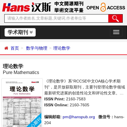
学术期刊
切
换
导
首页
数学与物理
理论数学
航
理论数学
Pure Mathematics
《理论数学》系“RCCSE中文OA核心学术期
刊”，是开放获取期刊，主要刊登理论数学领域
最新研究进展的创造性论文和评论性文章。本
刊支持思想创新、学术创新，倡导科学，繁荣
ISSN Print:
2160-7583
学术，集学术性、思想性为一体，旨在给世界
ISSN Online:
2160-7605
范围内的科学家、学者、科研人员提供一个传
播、分享和讨论理论数学领域内不同方向问题
编辑邮箱:
pm@hanspub.org
微信号：
hans-
与发展的交流平台。
204