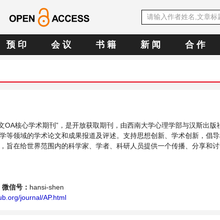
预 印
会 议
书 籍
新 闻
合 作
E中文OA核心学术期刊”，是开放获取期刊，由西南大学心理学部与汉斯出版
学等领域的学术论文和成果报道及评述。支持思想创新、学术创新，倡导
，旨在给世界范围内的科学家、学者、科研人员提供一个传播、分享和讨
平台。
微信号：
hansi-shen
b.org/journal/AP.html