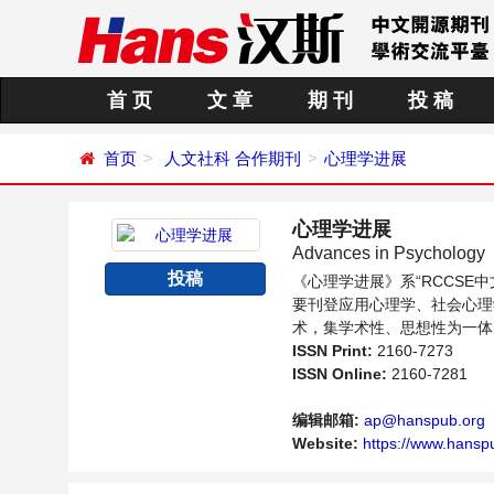
首 页
文 章
期 刊
投 稿
首页
人文社科
合作期刊
心理学进展
心理学进展
Advances in Psychology
投稿
《心理学进展》系“RCCS
要刊登应用心理学、社会心理
术，集学术性、思想性为一体
内不同方向问题与发展的交流
ISSN Print:
2160-7273
ISSN Online:
2160-7281
编辑邮箱:
ap@hanspub.org
Website:
https://www.hanspu