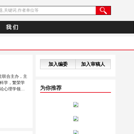
我 们
加入编委
加入审稿人
社联合主办，主
科学，繁荣学
为你推荐
论心理学领域