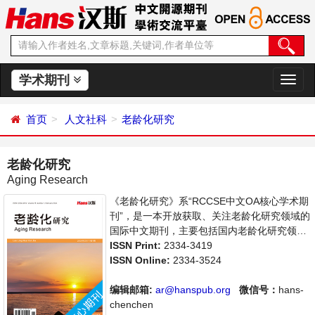
学术期刊
切
换
导
首页
人文社科
老龄化研究
航
老龄化研究
Aging Research
《老龄化研究》系“RCCSE中文OA核心学术期
刊”，是一本开放获取、关注老龄化研究领域的
国际中文期刊，主要包括国内老龄化研究领域
最新成果介绍，学者讨论，某一领域的研究进
ISSN Print:
2334-3419
展和专业评论等多方面的内容，旨在给世界范
ISSN Online:
2334-3524
围内的科学家、学者、科研人员提供一个传
播、分享和讨论老龄化领域内不同方向问题与
编辑邮箱:
ar@hanspub.org
微信号：
hans-
发展的交流平台。
chenchen