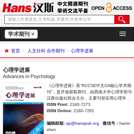
学术期刊
切
换
导
首页
人文社科
合作期刊
心理学进展
航
心理学进展
Advances in Psychology
《心理学进展》系“RCCSE中文OA核心学术期
刊”，是开放获取期刊，由西南大学心理学部与
汉斯出版社联合主办，主要刊登应用心理学、
社会心理学等领域的学术论文和成果报道及评
ISSN Print:
2160-7273
述。支持思想创新、学术创新，倡导科学，繁
ISSN Online:
2160-7281
荣学术，集学术性、思想性为一体，旨在给世
界范围内的科学家、学者、科研人员提供一个
编辑邮箱:
ap@hanspub.org
微信号：
hansi-
传播、分享和讨论心理学领域内不同方向问题
shen