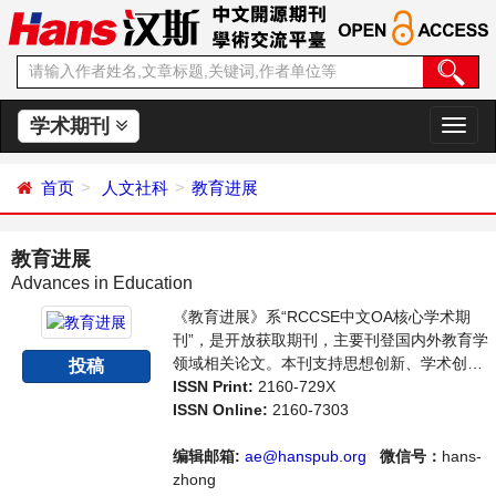
学术期刊
切
换
导
首页
人文社科
教育进展
航
教育进展
Advances in Education
《教育进展》系“RCCSE中文OA核心学术期
刊”，是开放获取期刊，主要刊登国内外教育学
领域相关论文。本刊支持思想创新、学术创
投稿
新，倡导科学，繁荣学术，集学术性、思想性
ISSN Print:
2160-729X
为一体，旨在给世界范围内的科学家、学者、
ISSN Online:
2160-7303
科研人员提供一个传播、分享和讨论教育学领
域内不同方向问题与发展的交流平台。
编辑邮箱:
ae@hanspub.org
微信号：
hans-
zhong