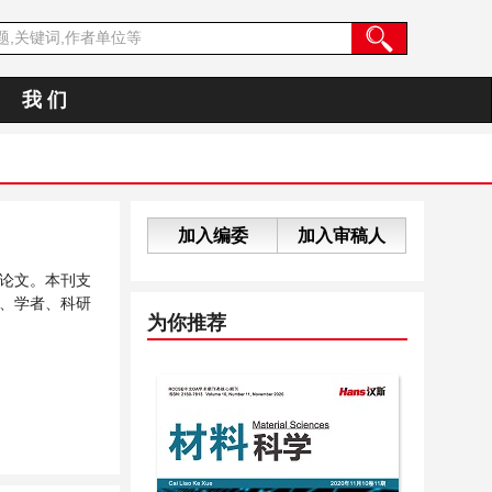
我 们
加入编委
加入审稿人
论文。本刊支
、学者、科研
为你推荐