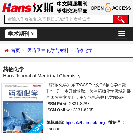
学术期刊
切
换
导
首页
医药卫生
化学与材料
药物化学
航
药物化学
Hans Journal of Medicinal Chemistry
《药物化学》系“RCCSE中文OA核心学术期
刊”，是一本开放获取、关注药物化学领域进展
的国际中文期刊，主要包括药物化学领域科研
成果及科技信息的最新成果介绍，学者讨论，
ISSN Print:
2331-8287
某一领域的研究进展和专业评论等多方面的内
ISSN Online:
2331-8295
容，旨在给世界范围内的科学家、学者、科研
人员提供一个传播、分享和讨论药物化学领域
编辑邮箱:
hjmce@hanspub.org
微信号：
内不同方向问题与发展的交流平台。
hans-ou