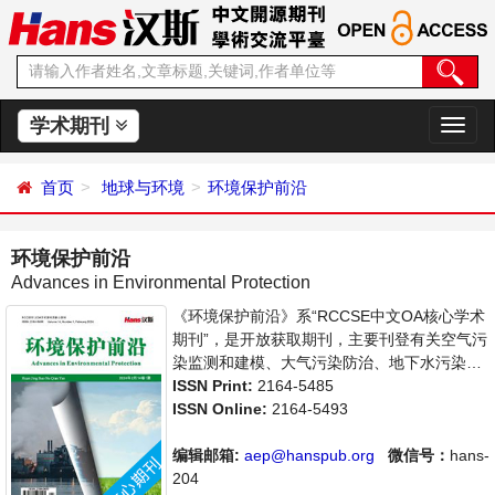
学术期刊
切
换
导
首页
地球与环境
环境保护前沿
航
环境保护前沿
Advances in Environmental Protection
《环境保护前沿》系“RCCSE中文OA核心学术
期刊”，是开放获取期刊，主要刊登有关空气污
染监测和建模、大气污染防治、地下水污染控
制等领域的最新论文，反映国内外该领域的最
ISSN Print:
2164-5485
新研究动态。本刊支持思想创新、学术创新，
ISSN Online:
2164-5493
倡导科学，繁荣学术，集学术性、思想性为一
体，旨在给世界范围内的科学家、学者、科研
编辑邮箱:
aep@hanspub.org
微信号：
hans-
人员提供一个传播、分享和讨论环境保护领域
204