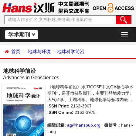
学术期刊
切
换
导
首页
地球与环境
地球科学前沿
航
地球科学前沿
Advances in Geosciences
《地球科学前沿》系“RCCSE中文OA核心学术
期刊”，是开放获取期刊，主要刊登地质力学、
大气科学、土壤科学、地球化学等领域内最新
研究进展及成果展示的相关论文。本刊支持思
ISSN Print:
2163-3967
想创新、学术创新，倡导科学，繁荣学术，集
ISSN Online:
2163-3975
学术性、思想性为一体，旨在给世界范围内的
科学家、学者、科研人员提供一个传播、分享
编辑邮箱:
ag@hanspub.org
微信号：
hansi-
和讨论地球科学领域内不同方向问题与发展的
fang