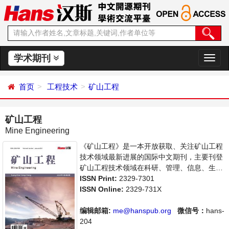
学术期刊
切
换
导
首页
工程技术
矿山工程
航
矿山工程
Mine Engineering
《矿山工程》是一本开放获取、关注矿山工程
技术领域最新进展的国际中文期刊，主要刊登
矿山工程技术领域在科研、管理、信息、生产
等方面的先进技术及经验。旨在给世界范围内
ISSN Print:
2329-7301
的科学家、学者、科研人员提供一个传播、分
ISSN Online:
2329-731X
享和讨论矿山工程技术领域内不同方向问题与
发展的交流平台。
编辑邮箱:
me@hanspub.org
微信号：
hans-
204