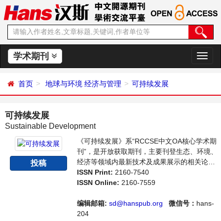
学术期刊
切
换
导
首页
地球与环境
经济与管理
可持续发展
航
可持续发展
Sustainable Development
《可持续发展》系“RCCSE中文OA核心学术期
刊”，是开放获取期刊，主要刊登生态、环境、
经济等领域内最新技术及成果展示的相关论
投稿
文。本刊支持思想创新、学术创新，倡导科
ISSN Print:
2160-7540
学，繁荣学术，集学术性、思想性为一体，旨
ISSN Online:
2160-7559
在给世界范围内的科学家、学者、科研人员提
供一个传播、分享和讨论该领域内不同方向问
编辑邮箱:
sd@hanspub.org
微信号：
hans-
题与发展的交流平台。
204