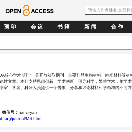
预 印
会 议
书 籍
新 闻
合 作
中文OA核心学术期刊”，是开放获取期刊，主要刊登生物材料、纳米材料等材
论性文章。本刊支持思想创新、学术创新，倡导科学，繁荣学术，集学术
学家、学者、科研人员提供一个传播、分享和讨论材料科学领域内不同方
微信号：
hansi-yan
ub.org/journal/MS.html