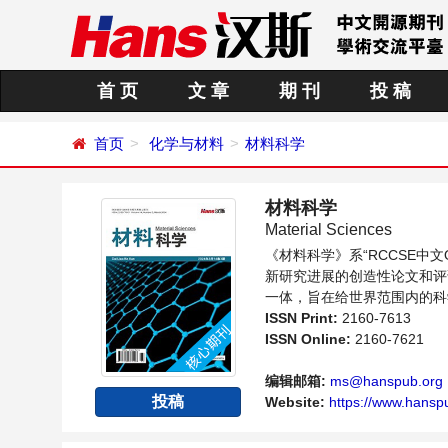
首 页
文 章
期 刊
投 稿
首页
化学与材料
材料科学
材料科学
Material Sciences
《材料科学》系“RCCSE
新研究进展的创造性论文和评
一体，旨在给世界范围内的科
的交流平台。
ISSN Print:
2160-7613
ISSN Online:
2160-7621
编辑邮箱:
ms@hanspub.org
投稿
Website:
https://www.hansp