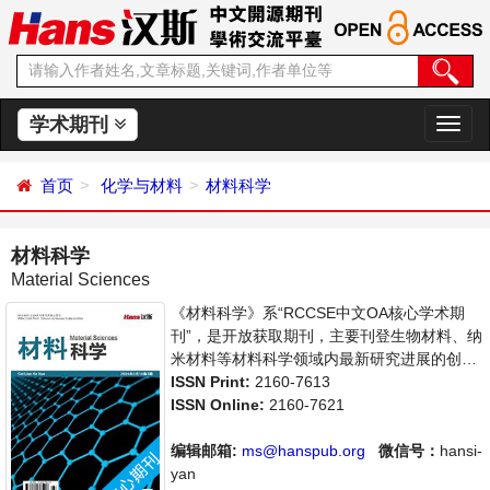
学术期刊
切
换
导
首页
化学与材料
材料科学
航
材料科学
Material Sciences
《材料科学》系“RCCSE中文OA核心学术期
刊”，是开放获取期刊，主要刊登生物材料、纳
米材料等材料科学领域内最新研究进展的创造
性论文和评论性文章。本刊支持思想创新、学
ISSN Print:
2160-7613
术创新，倡导科学，繁荣学术，集学术性、思
ISSN Online:
2160-7621
想性为一体，旨在给世界范围内的科学家、学
者、科研人员提供一个传播、分享和讨论材料
编辑邮箱:
ms@hanspub.org
微信号：
hansi-
科学领域内不同方向问题与发展的交流平台。
yan