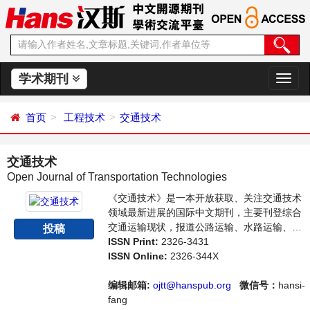
学术期刊
切
换
导
首页
工程技术
交通技术
航
交通技术
Open Journal of Transportation Technologies
《交通技术》是一本开放获取、关注交通技术
领域最新进展的国际中文期刊，主要刊登综合
交通运输现状，报道公路运输、水路运输、运
投稿
输工程、交通规划与管理实践方面的学术进展
ISSN Print:
2326-3431
和发展动态。本刊支持思想创新、学术创新，
ISSN Online:
2326-344X
倡导科学，繁荣学术，集学术性、思想性为一
体，旨在给世界范围内的科学家、学者、科研
编辑邮箱:
ojtt@hanspub.org
微信号：
hansi-
人员提供一个传播、分享和讨论交通技术领域
fang