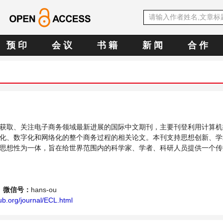
预 印
会 议
书 籍
新 闻
合 作
获取、关注电子商务领域最新进展的国际中文期刊，主要刊登利用计算机
化、数字化和网络化的整个商务过程的相关论文。本刊支持思想创新、学
思想性为一体，旨在给世界范围内的科学家、学者、科研人员提供一个传
题与发展的交流平台。
微信号：
hans-ou
b.org/journal/ECL.html