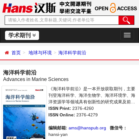
学术期刊
切
换
导
首页
地球与环境
海洋科学前沿
航
海洋科学前沿
Advances in Marine Sciences
《海洋科学前沿》是一本开放获取期刊，主要
刊登海洋科学、海洋生物学、海洋环境学、海
洋资源学等领域具有创新性的研究成果及前沿
报道，旨在给世界范围内的科学家、学者、科
ISSN Print:
2376-4260
研人员提供一个传播、分享和讨论海洋科学领
ISSN Online:
2376-4279
域内不同方向问题与发展的交流平台。
编辑邮箱:
ams@hanspub.org
微信号：
hansi-yan