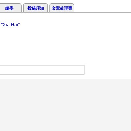
编委
投稿须知
文章处理费
 “Xia Hai”