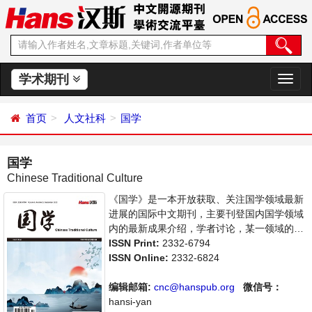
学术期刊
切
换
导
首页
人文社科
国学
航
国学
Chinese Traditional Culture
《国学》是一本开放获取、关注国学领域最新
进展的国际中文期刊，主要刊登国内国学领域
内的最新成果介绍，学者讨论，某一领域的研
究进展和专业评论等多方面的内容，旨在给世
ISSN Print:
2332-6794
界范围内的科学家、学者、科研人员提供一个
ISSN Online:
2332-6824
传播、分享和讨论国学领域内不同方向问题与
发展的交流平台。
编辑邮箱:
cnc@hanspub.org
微信号：
hansi-yan