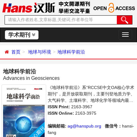
学术期刊
切
换
导
首页
地球与环境
地球科学前沿
航
地球科学前沿
Advances in Geosciences
《地球科学前沿》系“RCCSE中文OA核心学术
期刊”，是开放获取期刊，主要刊登地质力学、
大气科学、土壤科学、地球化学等领域内最新
研究进展及成果展示的相关论文。本刊支持思
ISSN Print:
2163-3967
想创新、学术创新，倡导科学，繁荣学术，集
ISSN Online:
2163-3975
学术性、思想性为一体，旨在给世界范围内的
科学家、学者、科研人员提供一个传播、分享
编辑邮箱:
ag@hanspub.org
微信号：
hansi-
和讨论地球科学领域内不同方向问题与发展的
fang