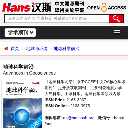
学术期刊
切
换
导
首页
地球与环境
地球科学前沿
航
地球科学前沿
Advances in Geosciences
《地球科学前沿》系“RCCSE中文OA核心学术
期刊”，是开放获取期刊，主要刊登地质力学、
大气科学、土壤科学、地球化学等领域内最新
研究进展及成果展示的相关论文。本刊支持思
ISSN Print:
2163-3967
想创新、学术创新，倡导科学，繁荣学术，集
ISSN Online:
2163-3975
学术性、思想性为一体，旨在给世界范围内的
科学家、学者、科研人员提供一个传播、分享
编辑邮箱:
ag@hanspub.org
微信号：
hansi-
和讨论地球科学领域内不同方向问题与发展的
fang