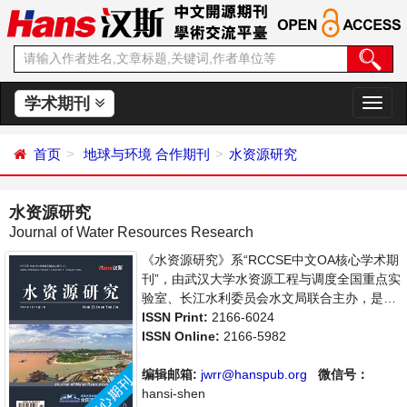
学术期刊
切
换
导
首页
地球与环境
合作期刊
水资源研究
航
水资源研究
Journal of Water Resources Research
《水资源研究》系“RCCSE中文OA核心学术期
刊”，由武汉大学水资源工程与调度全国重点实
验室、长江水利委员会水文局联合主办，是开
放获取期刊，以传播和展示世界水文水资源研
ISSN Print:
2166-6024
究领域最新成果、推进中国水文水资源研究走
ISSN Online:
2166-5982
向国际为宗旨，着重介绍水文科学，水资源开
发利用，水环境保护的理论方法、技术经验和
编辑邮箱:
jwrr@hanspub.org
微信号：
应用成果以及水文水资源研究新的发展方向和
hansi-shen