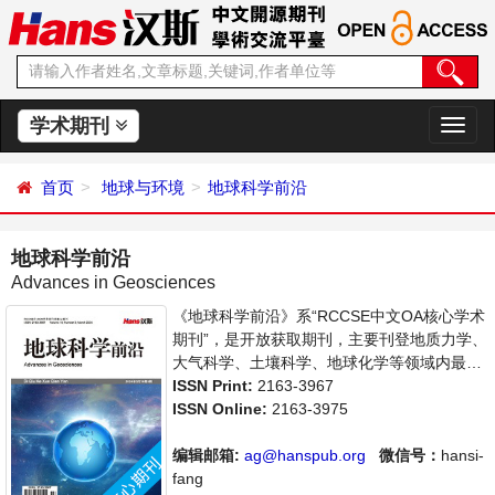
学术期刊
切
换
导
首页
地球与环境
地球科学前沿
航
地球科学前沿
Advances in Geosciences
《地球科学前沿》系“RCCSE中文OA核心学术
期刊”，是开放获取期刊，主要刊登地质力学、
大气科学、土壤科学、地球化学等领域内最新
研究进展及成果展示的相关论文。本刊支持思
ISSN Print:
2163-3967
想创新、学术创新，倡导科学，繁荣学术，集
ISSN Online:
2163-3975
学术性、思想性为一体，旨在给世界范围内的
科学家、学者、科研人员提供一个传播、分享
编辑邮箱:
ag@hanspub.org
微信号：
hansi-
和讨论地球科学领域内不同方向问题与发展的
fang