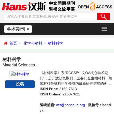
学术期刊
切
换
导
首页
化学与材料
材料科学
航
材料科学
Material Sciences
《材料科学》系“RCCSE中文OA核心学术期
刊”，是开放获取期刊，主要刊登生物材料、纳
米材料等材料科学领域内最新研究进展的创造
投稿
性论文和评论性文章。本刊支持思想创新、学
ISSN Print:
2160-7613
术创新，倡导科学，繁荣学术，集学术性、思
ISSN Online:
2160-7621
想性为一体，旨在给世界范围内的科学家、学
者、科研人员提供一个传播、分享和讨论材料
编辑邮箱:
ms@hanspub.org
微信号：
hansi-
科学领域内不同方向问题与发展的交流平台。
yan