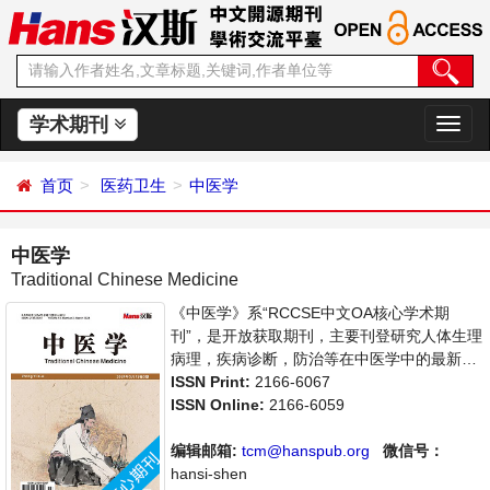
学术期刊
切
换
导
首页
医药卫生
中医学
航
中医学
Traditional Chinese Medicine
《中医学》系“RCCSE中文OA核心学术期
刊”，是开放获取期刊，主要刊登研究人体生理
病理，疾病诊断，防治等在中医学中的最新应
用的论文。本刊支持思想创新、学术创新，倡
ISSN Print:
2166-6067
导科学，繁荣学术，集学术性、思想性为一
ISSN Online:
2166-6059
体，旨在给世界范围内的科学家、学者、科研
人员提供一个传播、分享和讨论中医学领域内
编辑邮箱:
tcm@hanspub.org
微信号：
不同方向问题与发展的交流平台。
hansi-shen