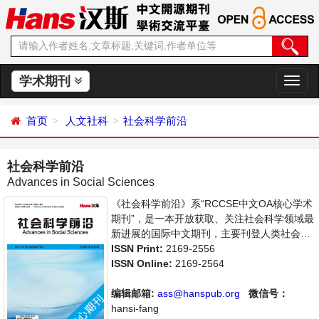
学术期刊
切
换
导
首页
人文社科
社会科学前沿
航
社会科学前沿
Advances in Social Sciences
《社会科学前沿》系“RCCSE中文OA核心学术
期刊”，是一本开放获取、关注社会科学领域最
新进展的国际中文期刊，主要刊登人类社会各
种现象和社会科学理论，包括经济、文化、历
ISSN Print:
2169-2556
史等社会学学术论文和成果报道及评述。本刊
ISSN Online:
2169-2564
支持思想创新、学术创新，倡导科学，繁荣学
术，集学术性、思想性为一体，旨在给世界范
编辑邮箱:
ass@hanspub.org
微信号：
围内的社会科学研究者提供一个传播、分享和
hansi-fang