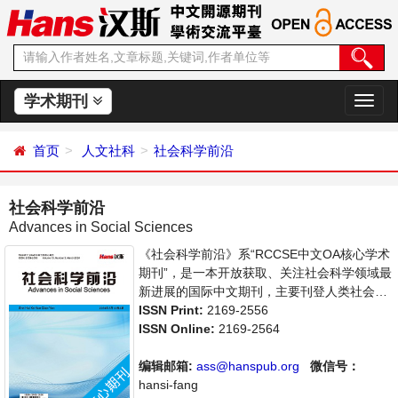
学术期刊
切
换
导
首页
人文社科
社会科学前沿
航
社会科学前沿
Advances in Social Sciences
《社会科学前沿》系“RCCSE中文OA核心学术
期刊”，是一本开放获取、关注社会科学领域最
新进展的国际中文期刊，主要刊登人类社会各
种现象和社会科学理论，包括经济、文化、历
ISSN Print:
2169-2556
史等社会学学术论文和成果报道及评述。本刊
ISSN Online:
2169-2564
支持思想创新、学术创新，倡导科学，繁荣学
术，集学术性、思想性为一体，旨在给世界范
编辑邮箱:
ass@hanspub.org
微信号：
围内的社会科学研究者提供一个传播、分享和
hansi-fang