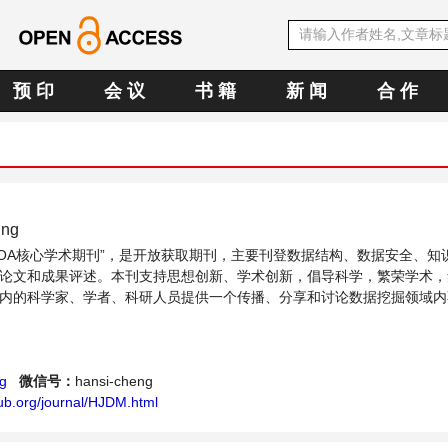
预 印
会 议
书 籍
新 闻
合 作
ing
中文OA核心学术期刊”，是开放获取期刊，主要刊登数据结构、数据安全、知
论文和成果评述。本刊支持思想创新、学术创新，倡导科学，繁荣学术，
内的科学家、学者、科研人员提供一个传播、分享和讨论数据挖掘领域内
g
微信号：
hansi-cheng
ub.org/journal/HJDM.html