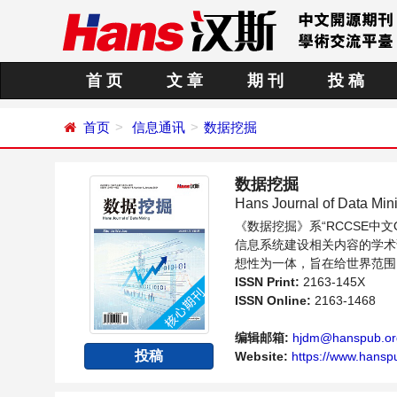
首 页
文 章
期 刊
投 稿
首页
信息通讯
数据挖掘
数据挖掘
Hans Journal of Data Min
《数据挖掘》系“RCCSE
信息系统建设相关内容的学术
想性为一体，旨在给世界范围
与发展的交流平台。
ISSN Print:
2163-145X
ISSN Online:
2163-1468
编辑邮箱:
hjdm@hanspub.or
投稿
Website:
https://www.hansp