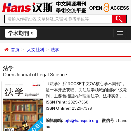
学术期刊
切
换
导
首页
人文社科
法学
航
法学
Open Journal of Legal Science
《法学》系“RCCSE中文OA核心学术期刊”，
是一本开放获取、关注法学领域的国际中文期
刊，主要包括国内外理论法学、法律实务、立
法研究等领域最新成果介绍，学者讨论，某一
ISSN Print:
2329-7360
领域的研究进展和专业评论等多方面的内容，
ISSN Online:
2329-7379
旨在给世界范围内的科学家、学者、科研人员
提供一个传播、分享和讨论法学领域内不同方
编辑邮箱:
ojls@hanspub.org
微信号：
hans-
向问题与发展的交流平台。
ou