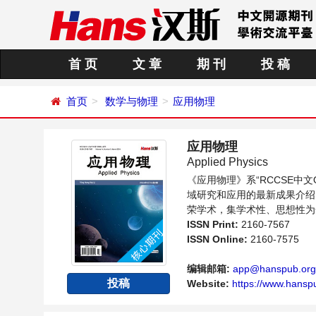
首 页
文 章
期 刊
投 稿
首页
数学与物理
应用物理
应用物理
Applied Physics
《应用物理》系“RCCSE
域研究和应用的最新成果介绍
荣学术，集学术性、思想性为
理领域内不同方向问题与发展
ISSN Print:
2160-7567
ISSN Online:
2160-7575
编辑邮箱:
app@hanspub.org
投稿
Website:
https://www.hanspu