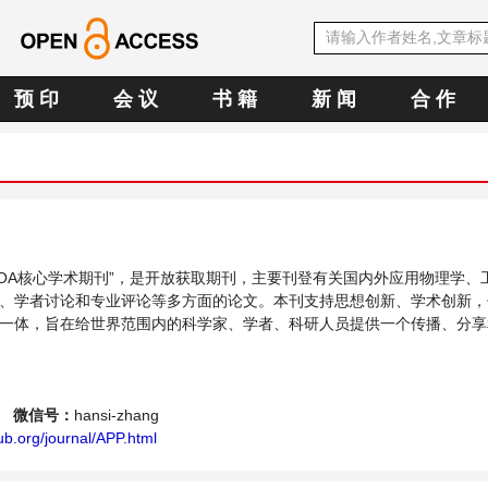
预 印
会 议
书 籍
新 闻
合 作
中文OA核心学术期刊”，是开放获取期刊，主要刊登有关国内外应用物理学、
、学者讨论和专业评论等多方面的论文。本刊支持思想创新、学术创新，
一体，旨在给世界范围内的科学家、学者、科研人员提供一个传播、分享
的交流平台。
微信号：
hansi-zhang
b.org/journal/APP.html